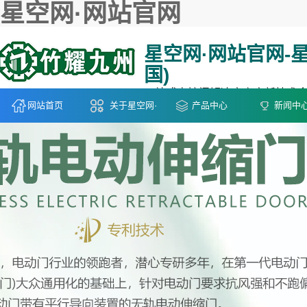
星空网·网站官网
星空网·网站官网-
国)
一站式电控门解决方案高新技术
网站首页
关于星空网·
产品中心
新闻中
网站官网-星
空网(中国)