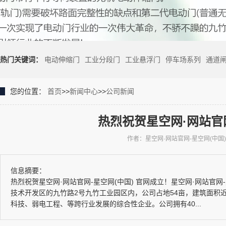
热门关键词：
电动伸缩门
工业分段门
工业悬浮门
停车场系列
通道
您的位置：
首页
>>
新闻中心
>>
公司新闻
热烈祝贺星空网·网站官网
作者：星空网·网站官网-星空网(中国
信息摘要：
热烈祝贺星空网·网站官网-星空网(中国) 官网成立！星空网·网站官网-
技术开发区的九竹路2号九竹工业园区内，公司占地54亩，建筑面积
科技、弱电工程、等跨行业发展的综合性企业。公司拥有40...