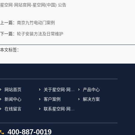
星空网·网站官网-星空网(中国) 公告
上一篇：
南京九竹电动门案例
下一篇：
轮子安装方法及日常维护
本文标签：
网站首页
关于星空网·网站官网-星空网(中国)
产品中心
新闻中心
客户案例
解决方案
在线留言
联系星空网·网站官网-星空网(中国)
400-887-0019