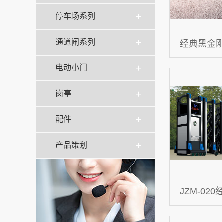
停车场系列
通道闸系列
经典黑金
电动小门
岗亭
配件
产品策划
JZM-02