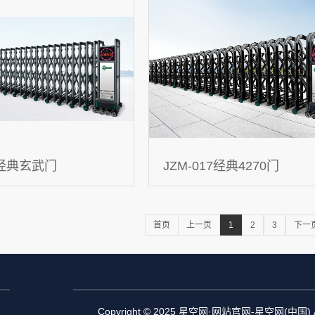
6 经典玄武门
JZM-017经典4270门
首页
上一页
1
2
3
下一
Copyright © 2025 星空网·网站官网-星空网(中国) A