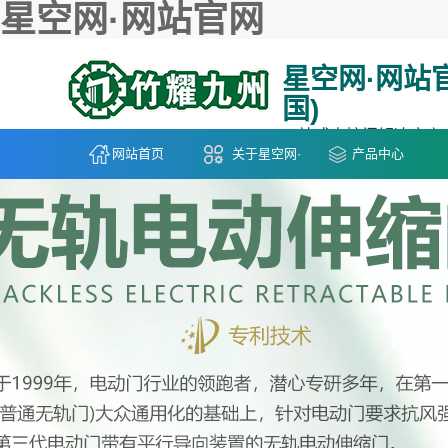
星空网·网站官网
星空网·网站
国)
一站式电控门解决方案
网站首页
关于星空网·
产品中心
网站官网-星
空网(中国)