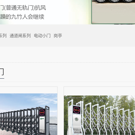
系列
通道闸系列
电动小门
岗亭
门