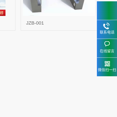
JZB-001
联系电话
在线留言
微信扫一扫