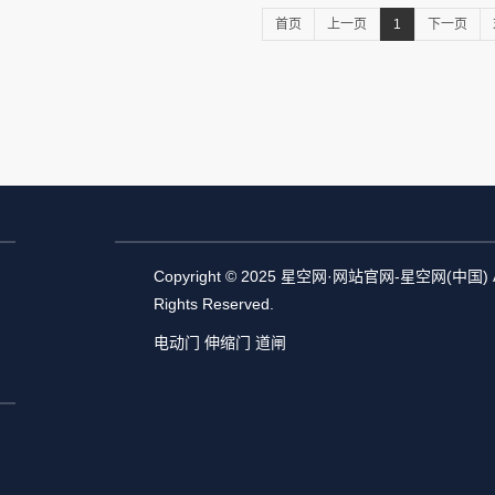
首页
上一页
1
下一页
Copyright © 2025 星空网·网站官网-星空网(中国) A
Rights Reserved.
电动门
伸缩门
道闸