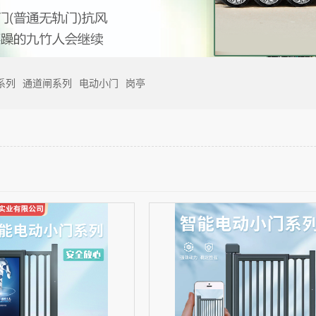
系列
通道闸系列
电动小门
岗亭