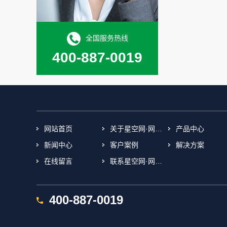
全国服务热线
400-887-0019
网站首页
关于星空网·网站官网-星空网(中国)
产品中心
新闻中心
客户案例
解决方案
在线留言
联系星空网·网站官网-星空网(中国)
400-887-0019